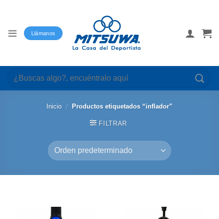
Saltar
al
contenido
Llámanos
Buscar
por:
Inicio
/
Productos etiquetados “inflador”
FILTRAR