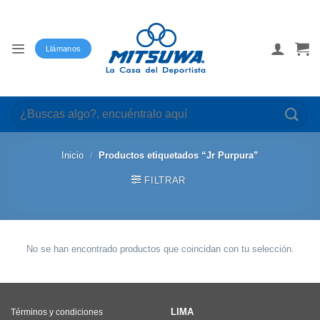
Saltar
al
contenido
Llámanos
Buscar
por:
Inicio
/
Productos etiquetados “Jr Purpura”
FILTRAR
No se han encontrado productos que coincidan con tu selección.
LIMA
Términos y condiciones