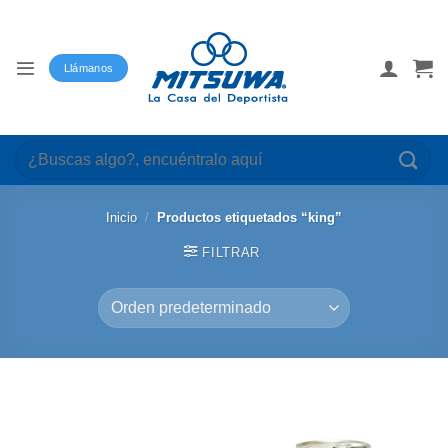
Saltar
al
contenido
Llámanos
Buscar
por:
Inicio
/
Productos etiquetados “king”
FILTRAR