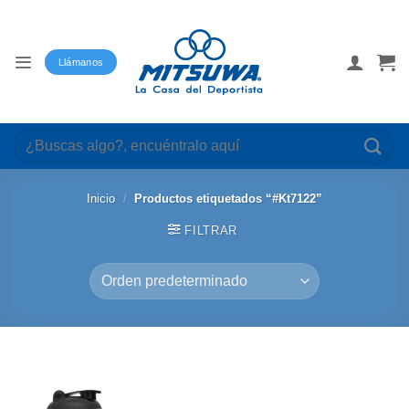
Saltar
al
contenido
Llámanos
Buscar
por:
Inicio
/
Productos etiquetados “#Kt7122”
FILTRAR