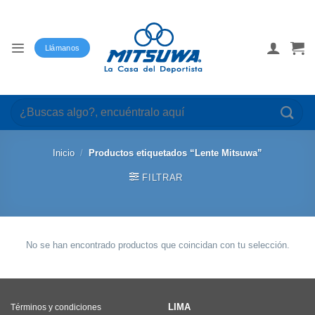
Saltar
al
contenido
Llámanos
Buscar
por:
Inicio
/
Productos etiquetados “Lente Mitsuwa”
FILTRAR
No se han encontrado productos que coincidan con tu selección.
LIMA
Términos y condiciones