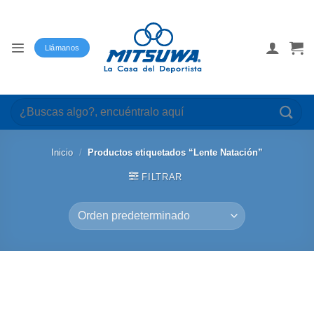
Saltar
al
contenido
Llámanos
Buscar
por:
Inicio
/
Productos etiquetados “Lente Natación”
FILTRAR