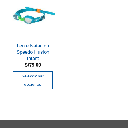
Lente Natacion
Speedo Illusion
Infant
S/
79.00
Seleccionar
opciones
Este
producto
tiene
múltiples
variantes.