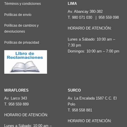
Las
LIMA
Términos y condiciones
opciones
Av. Abancay 380-382
Políticas de envío
T.
980 071 030
|
958 559 098
se
pueden
Políticas de cambios y
HORARIO DE ATENCIÓN:
devoluciones
elegir
Lunes a Sábado: 10:00 am –
en
Políticas de privacidad
7:30 pm
la
Domingos: 10:00 am – 7:00 pm
página
de
producto
MIRAFLORES
SURCO
Av. Larco 343
Av. La Encalada 1587 C.C. El
T.
958 559 889
Polo
T.
958 558 881
HORARIO DE ATENCIÓN:
HORARIO DE ATENCIÓN:
Lunes a Sábado: 10:00 am –