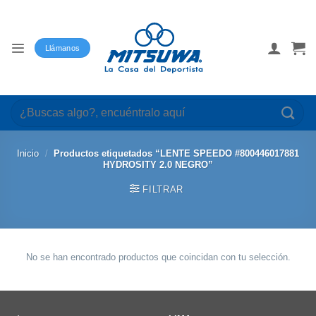
Saltar
al
contenido
Llámanos
Buscar
por:
Inicio
/
Productos etiquetados “LENTE SPEEDO #800446017881
HYDROSITY 2.0 NEGRO”
FILTRAR
No se han encontrado productos que coincidan con tu selección.