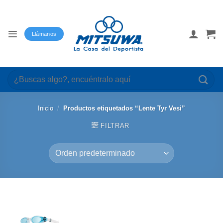
Saltar
al
contenido
Llámanos
Buscar
por:
Inicio
/
Productos etiquetados “Lente Tyr Vesi”
FILTRAR