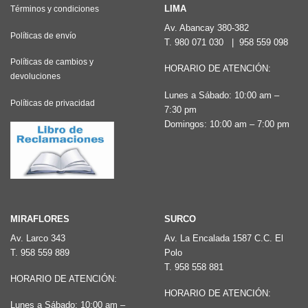
Las
LIMA
Términos y condiciones
opciones
Av. Abancay 380-382
Políticas de envío
T.
980 071 030
|
958 559 098
se
pueden
Políticas de cambios y
HORARIO DE ATENCIÓN:
devoluciones
elegir
Lunes a Sábado: 10:00 am –
en
Políticas de privacidad
7:30 pm
la
Domingos: 10:00 am – 7:00 pm
página
de
producto
MIRAFLORES
SURCO
Av. Larco 343
Av. La Encalada 1587 C.C. El
T.
958 559 889
Polo
T.
958 558 881
HORARIO DE ATENCIÓN:
HORARIO DE ATENCIÓN:
Lunes a Sábado: 10:00 am –