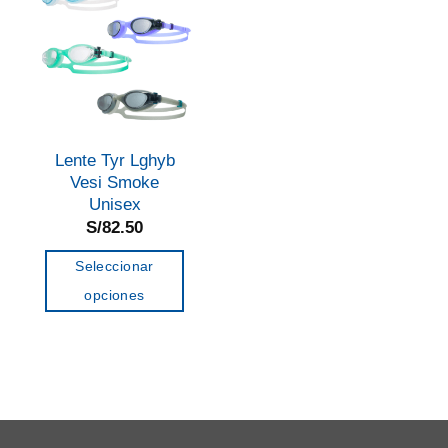
Lente Tyr Lghyb
Vesi Smoke
Unisex
S/
82.50
Seleccionar
opciones
Este
producto
tiene
múltiples
variantes.