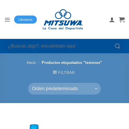
Saltar
al
contenido
Llámanos
Buscar
por:
Inicio
/
Productos etiquetados “lesiones”
FILTRAR