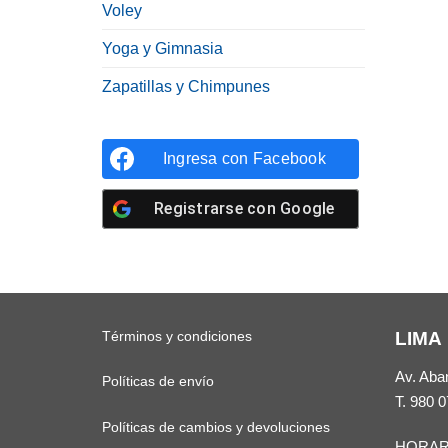
Voley
Yoga y Gimnasia
Zapatillas y Chimpunes
Ingresa con
Facebook
Registrarse con
Google
Términos y condiciones
LIMA
Av. Aba
Políticas de envío
T.
980 0
Políticas de cambios y devoluciones
HORAR