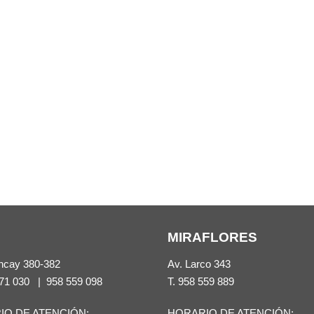
MIRAFLORES
ncay 380-382
Av. Larco 343
71 030
|
958 559 098
T.
958 559 889
IO DE ATENCIÓN:
HORARIO DE ATENCIÓN: