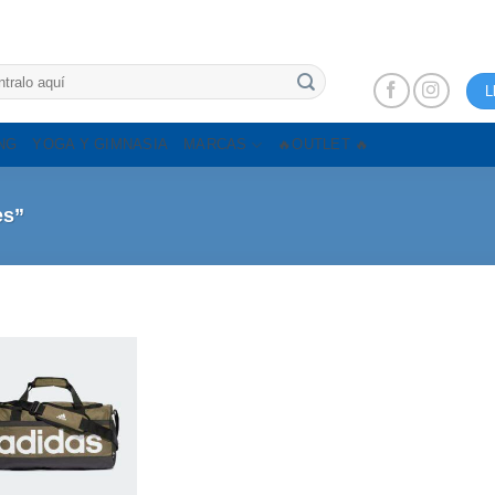
L
NG
YOGA Y GIMNASIA
MARCAS
🔥OUTLET 🔥
es”