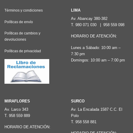
variantes.
Las
Las
LIMA
Términos y condiciones
opciones
opciones
Av. Abancay 380-382
se
Políticas de envío
T.
980 071 030
|
958 559 098
se
pueden
pueden
Políticas de cambios y
elegir
HORARIO DE ATENCIÓN:
devoluciones
elegir
en
Lunes a Sábado: 10:00 am –
en
la
Políticas de privacidad
7:30 pm
la
página
Domingos: 10:00 am – 7:00 pm
página
de
de
producto
producto
MIRAFLORES
SURCO
Av. Larco 343
Av. La Encalada 1587 C.C. El
T.
958 559 889
Polo
T.
958 558 881
HORARIO DE ATENCIÓN: