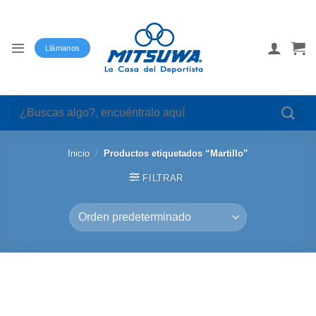
Saltar
al
contenido
Llámanos
Buscar
por:
Inicio
/
Productos etiquetados “Martillo”
FILTRAR