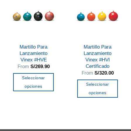
Martillo Para
Martillo Para
Lanzamiento
Lanzamiento
Vinex #HVE
Vinex #HVI
Certificado
From
S/
269.90
From
S/
320.00
Seleccionar
Seleccionar
opciones
opciones
Este
Este
producto
producto
tiene
tiene
múltiples
múltiples
variantes.