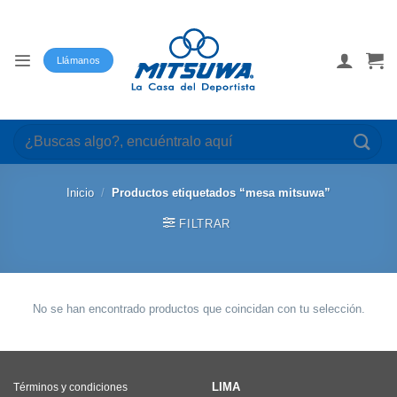
Saltar
al
contenido
Llámanos
Buscar
por:
Inicio
/
Productos etiquetados “mesa mitsuwa”
FILTRAR
No se han encontrado productos que coincidan con tu selección.
LIMA
Términos y condiciones