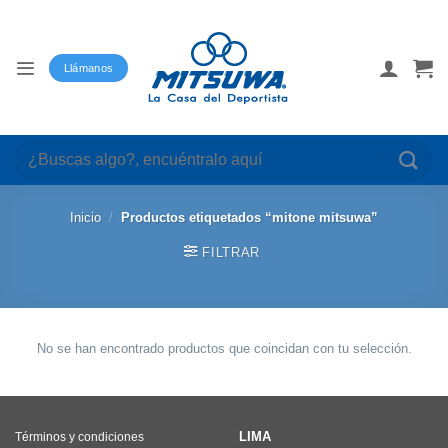
Saltar
al
contenido
Llámanos
Buscar
por:
Inicio
/
Productos etiquetados “mitone mitsuwa”
FILTRAR
No se han encontrado productos que coincidan con tu selección.
LIMA
Términos y condiciones