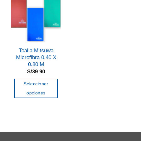
Toalla Mitsuwa
Microfibra 0.40 X
0.80 M
S/
39.90
Seleccionar
opciones
Este
producto
tiene
múltiples
variantes.