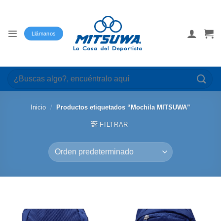
Saltar
al
contenido
Llámanos
Buscar
por:
Inicio
/
Productos etiquetados “Mochila MITSUWA”
FILTRAR