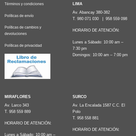
Las
LIMA
Términos y condiciones
opciones
opciones
Av. Abancay 380-382
se
Políticas de envío
T.
980 071 030
|
958 559 098
se
pueden
pueden
Políticas de cambios y
elegir
HORARIO DE ATENCIÓN:
devoluciones
elegir
en
Lunes a Sábado: 10:00 am –
en
la
Políticas de privacidad
7:30 pm
la
página
Domingos: 10:00 am – 7:00 pm
página
de
de
producto
producto
MIRAFLORES
SURCO
Av. Larco 343
Av. La Encalada 1587 C.C. El
T.
958 559 889
Polo
T.
958 558 881
HORARIO DE ATENCIÓN:
HORARIO DE ATENCIÓN:
Lunes a Sábado: 10:00 am –