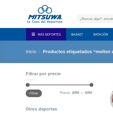
Saltar
al
contenido
Buscar
por:
MÁS DEPORTES
BASKET
NATACIÓN
Inicio
/
Productos etiquetados “molten 
Filtrar por precio
Precio
Precio
Precio:
S/80
—
S/90
Filtrar
mínimo
máximo
Otros deportes