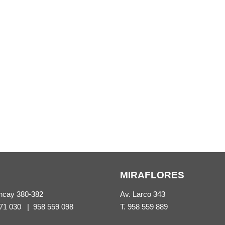
MIRAFLORES
ncay 380-382
Av. Larco 343
71 030
|
958 559 098
T.
958 559 889