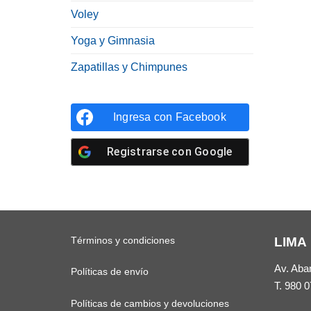
Voley
Yoga y Gimnasia
Zapatillas y Chimpunes
Ingresa con
Facebook
Registrarse con
Google
Términos y condiciones
LIMA
Av. Aba
Políticas de envío
T.
980 0
Políticas de cambios y devoluciones