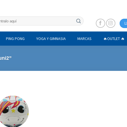
L
PING PONG
YOGA Y GIMNASIA
MARCAS
🔥OUTLET 🔥
uni2”