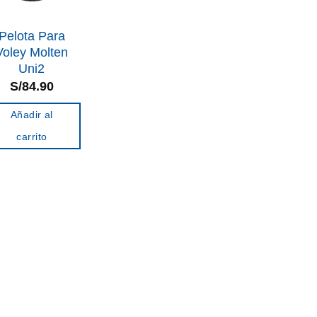
Pelota Para
Voley Molten
Uni2
S/
84.90
Añadir al
carrito