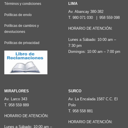
Las
LIMA
Términos y condiciones
opciones
Av. Abancay 380-382
Políticas de envío
T.
980 071 030
|
958 559 098
se
pueden
Políticas de cambios y
HORARIO DE ATENCIÓN:
devoluciones
elegir
Lunes a Sábado: 10:00 am –
en
Políticas de privacidad
7:30 pm
la
Domingos: 10:00 am – 7:00 pm
página
de
producto
MIRAFLORES
SURCO
Av. Larco 343
Av. La Encalada 1587 C.C. El
T.
958 559 889
Polo
T.
958 558 881
HORARIO DE ATENCIÓN:
HORARIO DE ATENCIÓN:
Lunes a Sábado: 10:00 am –