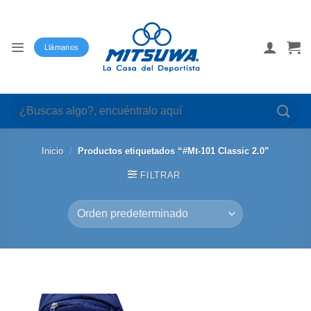
Saltar
al
contenido
Llámanos
Buscar
por:
Inicio
/
Productos etiquetados “#Mt-101 Classic 2.0”
FILTRAR