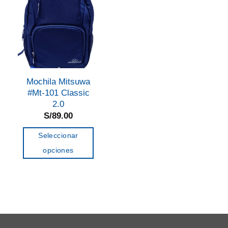
Mochila Mitsuwa
#Mt-101 Classic
2.0
S/
89.00
Seleccionar
opciones
Este
producto
tiene
múltiples
variantes.