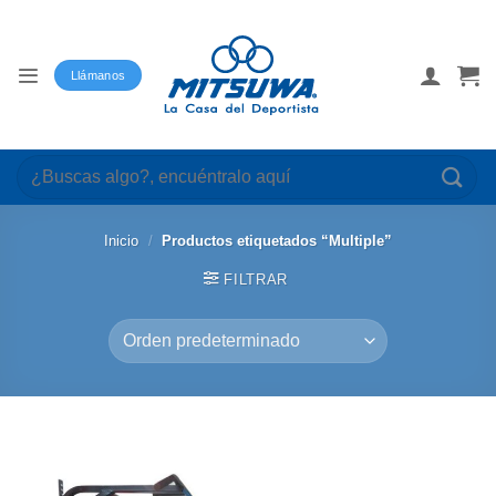
Saltar
al
contenido
Llámanos
Buscar
por:
Inicio
/
Productos etiquetados “Multiple”
FILTRAR