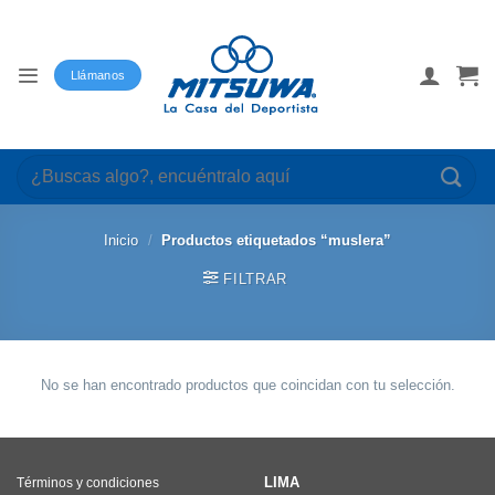
Saltar
al
contenido
Llámanos
Buscar
por:
Inicio
/
Productos etiquetados “muslera”
FILTRAR
No se han encontrado productos que coincidan con tu selección.
LIMA
Términos y condiciones