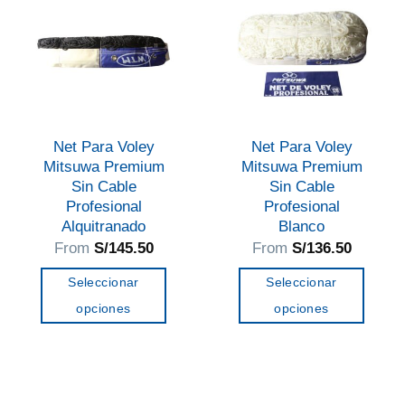
Las
opciones
se
pueden
elegir
en
Net Para Voley
Net Para Voley
la
Mitsuwa Premium
Mitsuwa Premium
página
Sin Cable
Sin Cable
de
Profesional
Profesional
Alquitranado
Blanco
producto
From
S/
145.50
From
S/
136.50
Seleccionar
Seleccionar
opciones
opciones
Este
Este
producto
producto
tiene
tiene