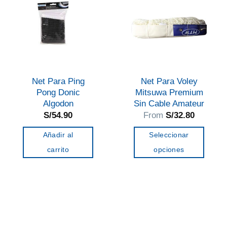
Net Para Ping
Net Para Voley
Pong Donic
Mitsuwa Premium
Algodon
Sin Cable Amateur
S/
54.90
From
S/
32.80
Añadir al
Seleccionar
carrito
opciones
Este
producto
tiene
múltiples
variantes.