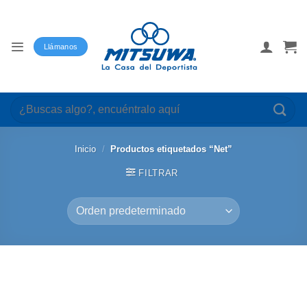
Saltar
al
contenido
Llámanos
Buscar
por:
Inicio
/
Productos etiquetados “Net”
FILTRAR