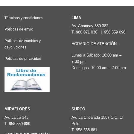
múltiples
múltiples
variantes.
variantes.
Las
Las
LIMA
Términos y condiciones
opciones
opciones
Av. Abancay 380-382
Políticas de envío
T.
980 071 030
|
958 559 098
se
se
pueden
pueden
Políticas de cambios y
HORARIO DE ATENCIÓN:
devoluciones
elegir
elegir
Lunes a Sábado: 10:00 am –
en
en
Políticas de privacidad
7:30 pm
la
la
Domingos: 10:00 am – 7:00 pm
página
página
de
de
producto
producto
MIRAFLORES
SURCO
Av. Larco 343
Av. La Encalada 1587 C.C. El
T.
958 559 889
Polo
T.
958 558 881