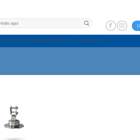
L
NG
YOGA Y GIMNASIA
MARCAS
🔥OUTLET 🔥