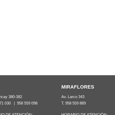
MIRAFLORES
ncay 380-382
Av. Larco 343
71 030
|
958 559 098
T.
958 559 889
IO DE ATENCIÓN:
HORARIO DE ATENCIÓN: