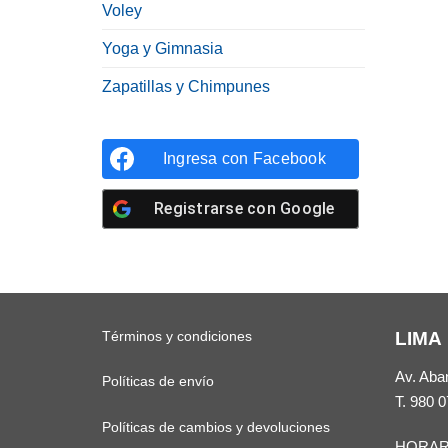
Voley
Yoga y Gimnasia
Zapatillas y Chimpunes
Ingresa con
Facebook
Registrarse con
Google
Términos y condiciones
LIMA
Av. Aba
Políticas de envío
T.
980 0
Políticas de cambios y devoluciones
HORAR