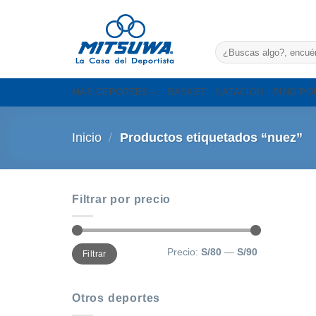
Saltar
al
contenido
Buscar
por:
MÁS DEPORTES
BASKET
NATACIÓN
PING PO
Inicio
/
Productos etiquetados “nuez”
Filtrar por precio
Precio
Precio
Precio:
S/80
—
S/90
Filtrar
mínimo
máximo
Otros deportes