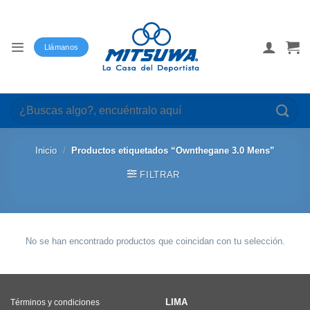
Saltar
al
contenido
Llámanos
Buscar
por:
Inicio
/
Productos etiquetados “Ownthegane 3.0 Mens”
FILTRAR
No se han encontrado productos que coincidan con tu selección.
LIMA
Términos y condiciones