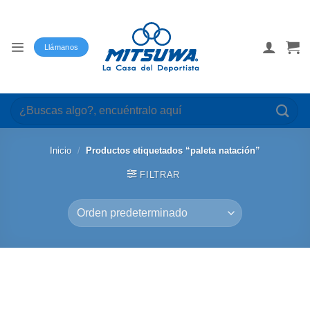
Saltar
al
contenido
Llámanos
Buscar
por:
Inicio
/
Productos etiquetados “paleta natación”
FILTRAR