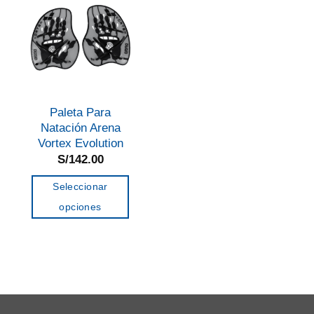
Paleta Para
Natación Arena
Vortex Evolution
S/
142.00
Seleccionar
opciones
Este
producto
tiene
múltiples
variantes.