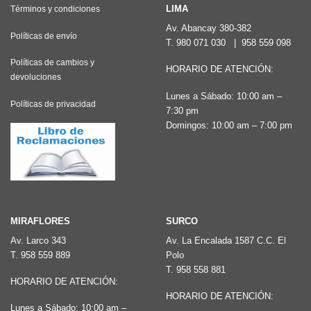
Las
LIMA
Términos y condiciones
opciones
Av. Abancay 380-382
Políticas de envío
T.
980 071 030
|
958 559 098
se
pueden
Políticas de cambios y
HORARIO DE ATENCIÓN:
devoluciones
elegir
Lunes a Sábado: 10:00 am –
en
Políticas de privacidad
7:30 pm
la
Domingos: 10:00 am – 7:00 pm
página
de
producto
MIRAFLORES
SURCO
Av. Larco 343
Av. La Encalada 1587 C.C. El
T.
958 559 889
Polo
T.
958 558 881
HORARIO DE ATENCIÓN:
HORARIO DE ATENCIÓN:
Lunes a Sábado: 10:00 am –