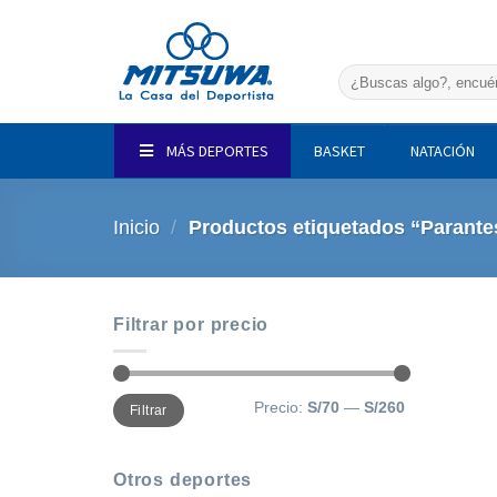
Saltar
al
contenido
Buscar
por:
MÁS DEPORTES
BASKET
NATACIÓN
Inicio
/
Productos etiquetados “Parante
Filtrar por precio
Precio
Precio
Precio:
S/70
—
S/260
Filtrar
mínimo
máximo
Otros deportes