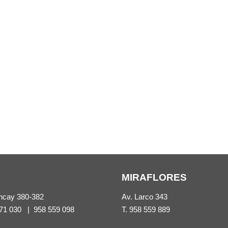
MIRAFLORES
ncay 380-382
Av. Larco 343
71 030
|
958 559 098
T.
958 559 889