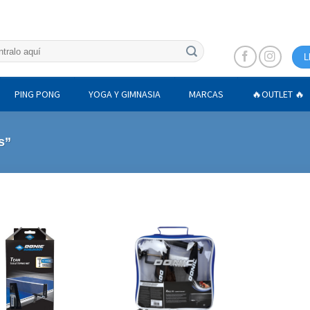
L
PING PONG
YOGA Y GIMNASIA
MARCAS
🔥OUTLET 🔥
s”