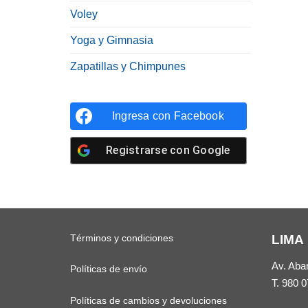
Voley
Yoga y Gimnasia
Zapatillas y Chimpunes
Ingresa con
Facebook
Registrarse con
Google
Términos y condiciones
LIMA
Av. Aba
Políticas de envío
T.
980 0
Políticas de cambios y devoluciones