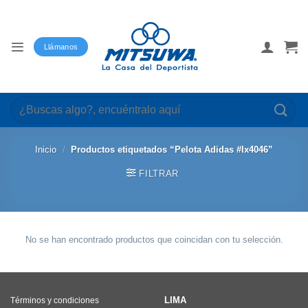
Saltar
al
contenido
Llámanos
Buscar
por:
Inicio
/
Productos etiquetados “Pelota Adidas #Ix4046”
FILTRAR
No se han encontrado productos que coincidan con tu selección.
LIMA
Términos y condiciones