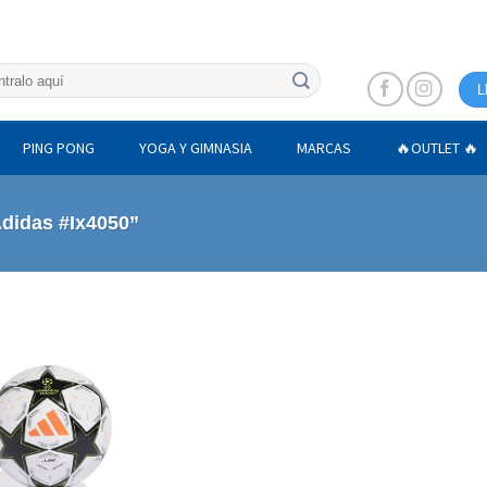
L
PING PONG
YOGA Y GIMNASIA
MARCAS
🔥OUTLET 🔥
Adidas #Ix4050”