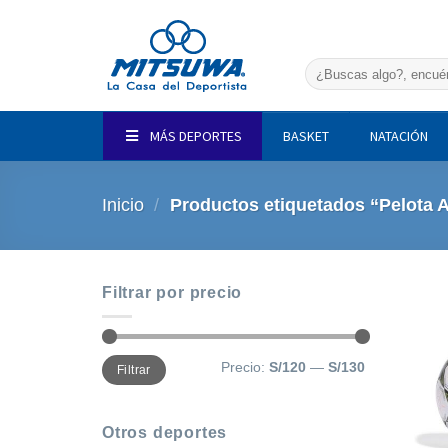
Saltar
al
contenido
Buscar
por:
MÁS DEPORTES
BASKET
NATACIÓN
Inicio
/
Productos etiquetados “Pelota 
Filtrar por precio
Precio
Precio
Precio:
S/120
—
S/130
Filtrar
mínimo
máximo
Otros deportes