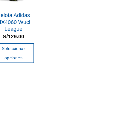
elota Adidas
IX4060 Wucl
League
S/
129.00
Seleccionar
opciones
Este
producto
tiene
múltiples
variantes.
Las
opciones
se