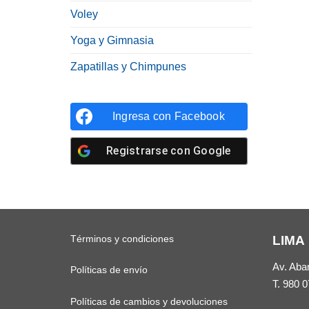
Voley
Yoga y Gimnasia
Zapatillas y Chimpunes
Ingresa con
Facebook
Registrarse con
Google
Términos y condiciones
LIMA
Av. Aba
Políticas de envío
T.
980 0
Políticas de cambios y devoluciones