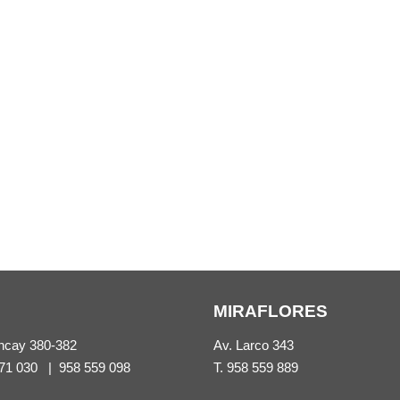
MIRAFLORES
ncay 380-382
Av. Larco 343
71 030
|
958 559 098
T.
958 559 889