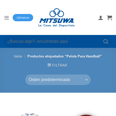
Saltar
al
contenido
Llámanos
Buscar
por:
Inicio
/
Productos etiquetados “Pelota Para Handball”
FILTRAR