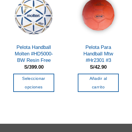
Pelota Handball
Pelota Para
Molten #HD5000-
Handball Mtw
BW Resin Free
#Hr2301 #3
S/
399.00
S/
42.90
Seleccionar
Añadir al
opciones
carrito
Este
producto
tiene
múltiples
variantes.