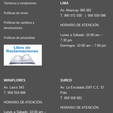
Las
LIMA
Términos y condiciones
opciones
Av. Abancay 380-382
Políticas de envío
T.
980 071 030
|
958 559 098
se
pueden
Políticas de cambios y
HORARIO DE ATENCIÓN:
devoluciones
elegir
Lunes a Sábado: 10:00 am –
en
Políticas de privacidad
7:30 pm
la
Domingos: 10:00 am – 7:00 pm
página
de
producto
MIRAFLORES
SURCO
Av. Larco 343
Av. La Encalada 1587 C.C. El
T.
958 559 889
Polo
T.
958 558 881
HORARIO DE ATENCIÓN:
HORARIO DE ATENCIÓN:
Lunes a Sábado: 10:00 am –