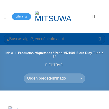
Saltar
al
contenido
Llámanos
Buscar
por:
Inicio
/
Productos etiquetados “Penn #521001 Extra Duty Tubo X
3”
FILTRAR