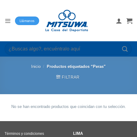
Saltar
al
contenido
Llámanos
Buscar
por:
Inicio
/
Productos etiquetados “Peras”
FILTRAR
No se han encontrado productos que coincidan con tu selección.
LIMA
Términos y condiciones