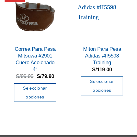
Correa Para Pesa
Miton Para Pesa
Mitsuwa #2901
Adidas #II5598
Cuero Acolchado
Training
4″
S/
119.00
El
El
S/
99.90
S/
79.90
precio
precio
Seleccionar
original
actual
Seleccionar
opciones
era:
es:
S/99.90.
S/79.90.
opciones
Este
Este
producto
producto
tiene
tiene
múltiples
múltiples
variantes.