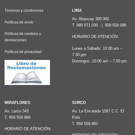
variantes.
Las
Las
LIMA
Términos y condiciones
opciones
opciones
Av. Abancay 380-382
se
Políticas de envío
T.
980 071 030
|
958 559 098
se
pueden
pueden
Políticas de cambios y
elegir
HORARIO DE ATENCIÓN:
devoluciones
elegir
en
Lunes a Sábado: 10:00 am –
en
la
Políticas de privacidad
7:30 pm
la
página
Domingos: 10:00 am – 7:00 pm
página
de
de
producto
producto
MIRAFLORES
SURCO
Av. Larco 343
Av. La Encalada 1587 C.C. El
T.
958 559 889
Polo
T.
958 558 881
HORARIO DE ATENCIÓN: