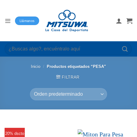
Saltar
al
contenido
Llámanos
Buscar
por:
Inicio
/
Productos etiquetados “PESA”
FILTRAR
20% dscto