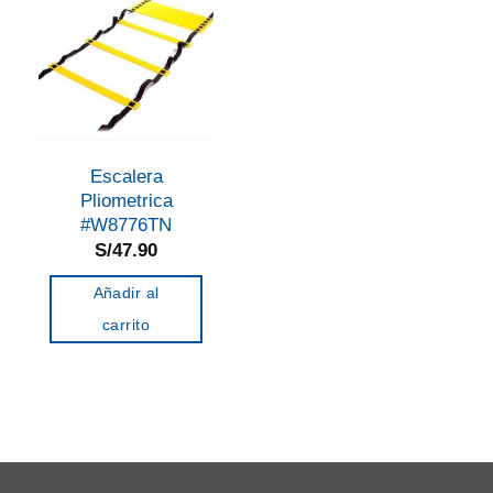
Escalera
Pliometrica
#W8776TN
S/
47.90
Añadir al
carrito