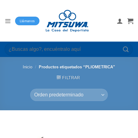
Saltar
al
contenido
Llámanos
Buscar
por:
Inicio
/
Productos etiquetados “PLIOMETRICA”
FILTRAR