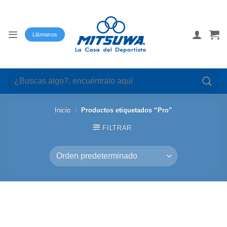
Saltar
al
contenido
Llámanos
Buscar
por:
Inicio
/
Productos etiquetados “Pro”
FILTRAR