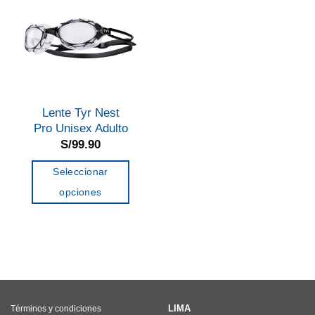
Lente Tyr Nest
Pro Unisex Adulto
S/
99.90
Seleccionar
opciones
Este
producto
tiene
múltiples
variantes.
Las
LIMA
Términos y condiciones