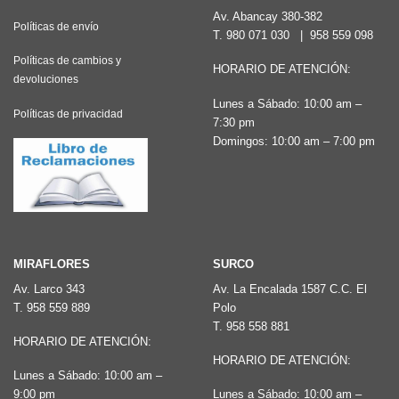
opciones
Av. Abancay 380-382
Políticas de envío
T.
980 071 030
|
958 559 098
se
pueden
Políticas de cambios y
HORARIO DE ATENCIÓN:
devoluciones
elegir
Lunes a Sábado: 10:00 am –
en
Políticas de privacidad
7:30 pm
la
Domingos: 10:00 am – 7:00 pm
página
de
producto
MIRAFLORES
SURCO
Av. Larco 343
Av. La Encalada 1587 C.C. El
T.
958 559 889
Polo
T.
958 558 881
HORARIO DE ATENCIÓN:
HORARIO DE ATENCIÓN:
Lunes a Sábado: 10:00 am –
9:00 pm
Lunes a Sábado: 10:00 am –