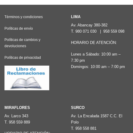
múltiples
variantes.
Las
LIMA
Términos y condiciones
opciones
Av. Abancay 380-382
Políticas de envío
T.
980 071 030
|
958 559 098
se
pueden
Políticas de cambios y
HORARIO DE ATENCIÓN:
devoluciones
elegir
Lunes a Sábado: 10:00 am –
en
Políticas de privacidad
7:30 pm
la
Domingos: 10:00 am – 7:00 pm
página
de
producto
MIRAFLORES
SURCO
Av. Larco 343
Av. La Encalada 1587 C.C. El
T.
958 559 889
Polo
T.
958 558 881