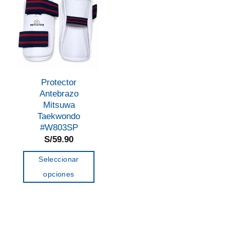
Protector
Antebrazo
Mitsuwa
Taekwondo
#W803SP
S/
59.90
Seleccionar
opciones
Este
producto
tiene