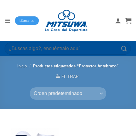
Saltar
al
contenido
Llámanos
Buscar
por:
Inicio
/
Productos etiquetados “Protector Antebrazo”
FILTRAR