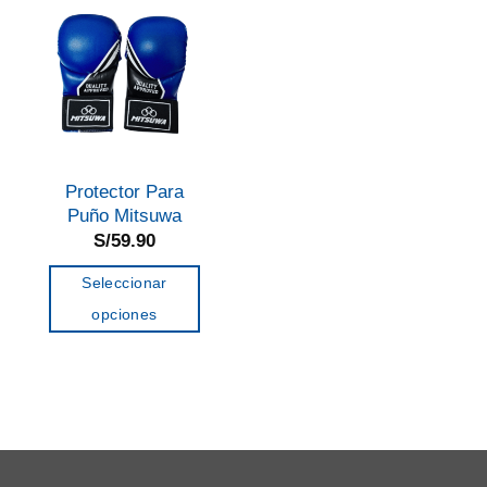
Protector Para
Puño Mitsuwa
S/
59.90
Seleccionar
opciones
Este
producto
tiene
múltiples
variantes.