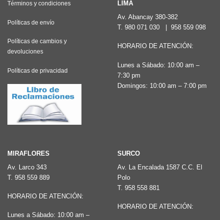
Las
LIMA
Términos y condiciones
opciones
Av. Abancay 380-382
Políticas de envío
T.
980 071 030
|
958 559 098
se
pueden
Políticas de cambios y
HORARIO DE ATENCIÓN:
devoluciones
elegir
Lunes a Sábado: 10:00 am –
en
Políticas de privacidad
7:30 pm
la
Domingos: 10:00 am – 7:00 pm
página
de
producto
MIRAFLORES
SURCO
Av. Larco 343
Av. La Encalada 1587 C.C. El
T.
958 559 889
Polo
T.
958 558 881
HORARIO DE ATENCIÓN:
HORARIO DE ATENCIÓN:
Lunes a Sábado: 10:00 am –