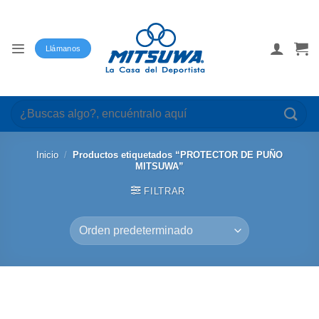
Saltar
al
contenido
Llámanos
Buscar
por:
Inicio
/
Productos etiquetados “PROTECTOR DE PUÑO
MITSUWA”
FILTRAR