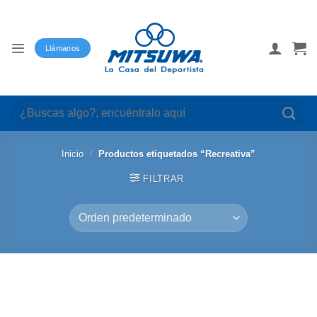
Saltar
al
contenido
Llámanos
Buscar
por:
Inicio
/
Productos etiquetados “Recreativa”
FILTRAR