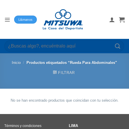
Saltar
al
contenido
Llámanos
Buscar
por:
Inicio
/
Productos etiquetados “Rueda Para Abdominales”
FILTRAR
No se han encontrado productos que coincidan con tu selección.
LIMA
Términos y condiciones