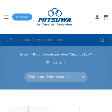
Saltar
al
contenido
Llámanos
Buscar
por:
Inicio
/
Productos etiquetados “Saco de Box”
FILTRAR