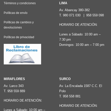
Las
Las
LIMA
Términos y condiciones
opciones
opciones
Av. Abancay 380-382
Políticas de envío
T.
980 071 030
|
958 559 098
se
se
pueden
pueden
Políticas de cambios y
HORARIO DE ATENCIÓN:
devoluciones
elegir
elegir
Lunes a Sábado: 10:00 am –
en
en
Políticas de privacidad
7:30 pm
la
la
Domingos: 10:00 am – 7:00 pm
página
página
de
de
producto
producto
MIRAFLORES
SURCO
Av. Larco 343
Av. La Encalada 1587 C.C. El
T.
958 559 889
Polo
T.
958 558 881
HORARIO DE ATENCIÓN:
HORARIO DE ATENCIÓN:
Lunes a Sábado: 10:00 am –