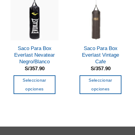
Saco Para Box
Saco Para Box
Everlast Nevatear
Everlast Vintage
Negro/Blanco
Cafe
S/
357.90
S/
357.90
Seleccionar
Seleccionar
opciones
opciones
Este
Este
producto
producto
tiene
tiene
múltiples
múltiples
variantes.
variantes.