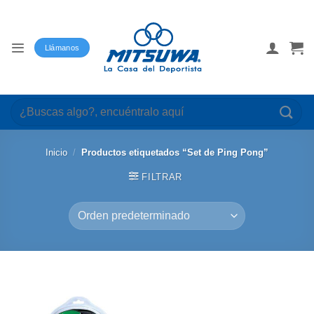
Saltar
al
contenido
Llámanos
Buscar
por:
Inicio
/
Productos etiquetados “Set de Ping Pong”
FILTRAR