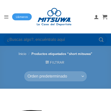
Saltar
al
contenido
Llámanos
Buscar
por:
Inicio
/
Productos etiquetados “short mitsuwa”
FILTRAR