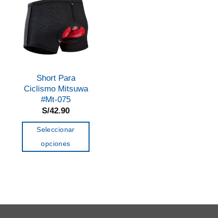
Short Para
Ciclismo Mitsuwa
#Mt-075
S/
42.90
Seleccionar
opciones
Este
producto
tiene
múltiples
variantes.