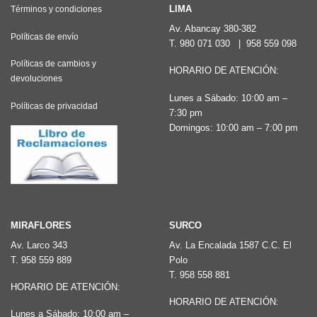
Las
LIMA
Términos y condiciones
opciones
Av. Abancay 380-382
Políticas de envío
T.
980 071 030
|
958 559 098
se
pueden
Políticas de cambios y
HORARIO DE ATENCIÓN:
devoluciones
elegir
Lunes a Sábado: 10:00 am –
en
Políticas de privacidad
7:30 pm
la
Domingos: 10:00 am – 7:00 pm
página
de
producto
MIRAFLORES
SURCO
Av. Larco 343
Av. La Encalada 1587 C.C. El
T.
958 559 889
Polo
T.
958 558 881
HORARIO DE ATENCIÓN:
HORARIO DE ATENCIÓN:
Lunes a Sábado: 10:00 am –