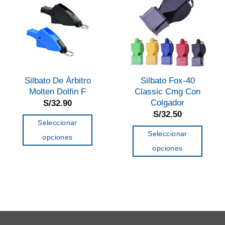
Silbato De Árbitro
Silbato Fox-40
Molten Dolfin F
Classic Cmg Con
Colgador
S/
32.90
S/
32.50
Seleccionar
Seleccionar
opciones
opciones
Este
Este
producto
producto
tiene
tiene
múltiples
múltiples
variantes.
variantes.
Las