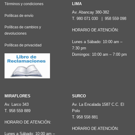
Las
LIMA
Términos y condiciones
opciones
opciones
Av. Abancay 380-382
se
Políticas de envío
T.
980 071 030
|
958 559 098
se
pueden
pueden
Políticas de cambios y
elegir
HORARIO DE ATENCIÓN:
devoluciones
elegir
en
Lunes a Sábado: 10:00 am –
en
la
Políticas de privacidad
7:30 pm
la
página
Domingos: 10:00 am – 7:00 pm
página
de
de
producto
producto
MIRAFLORES
SURCO
Av. Larco 343
Av. La Encalada 1587 C.C. El
T.
958 559 889
Polo
T.
958 558 881
HORARIO DE ATENCIÓN:
HORARIO DE ATENCIÓN:
Lunes a Sábado: 10:00 am –