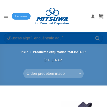
Saltar
al
contenido
Llámanos
Buscar
por:
Inicio
/
Productos etiquetados “SILBATOS”
FILTRAR