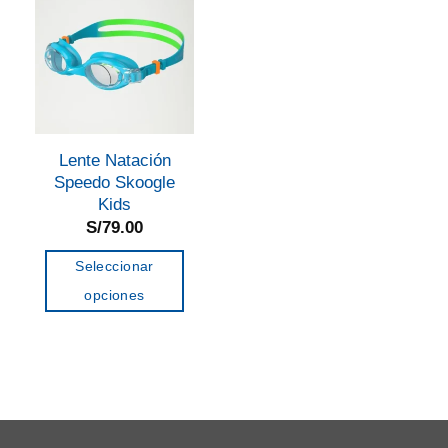
Lente Natación
Speedo Skoogle
Kids
S/
79.00
Seleccionar
opciones
Este
producto
tiene
múltiples
variantes.