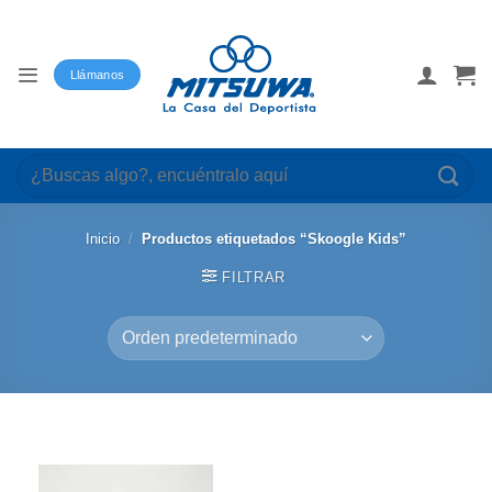
Saltar
al
contenido
Llámanos
Buscar
por:
Inicio
/
Productos etiquetados “Skoogle Kids”
FILTRAR