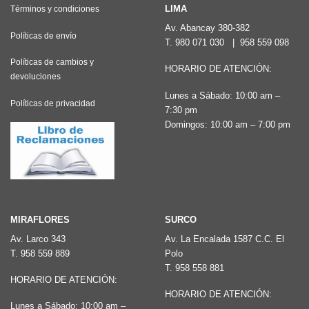
Las
LIMA
Términos y condiciones
opciones
Av. Abancay 380-382
Políticas de envío
T.
980 071 030
|
958 559 098
se
pueden
Políticas de cambios y
HORARIO DE ATENCIÓN:
devoluciones
elegir
Lunes a Sábado: 10:00 am –
en
Políticas de privacidad
7:30 pm
la
Domingos: 10:00 am – 7:00 pm
página
de
producto
MIRAFLORES
SURCO
Av. Larco 343
Av. La Encalada 1587 C.C. El
T.
958 559 889
Polo
T.
958 558 881
HORARIO DE ATENCIÓN:
HORARIO DE ATENCIÓN:
Lunes a Sábado: 10:00 am –