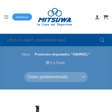
Saltar
al
contenido
Llámanos
Buscar
por:
Inicio
/
Productos etiquetados “SNORKEL”
FILTRAR