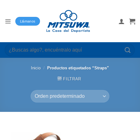
Saltar
al
contenido
Llámanos
Buscar
por:
Inicio
/
Productos etiquetados “Straps”
FILTRAR