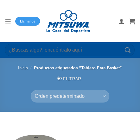
Saltar
al
contenido
Llámanos
Buscar
por:
Inicio
/
Productos etiquetados “Tablero Para Basket”
FILTRAR