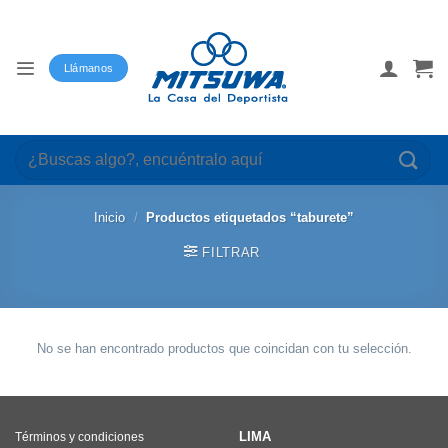
Saltar
al
contenido
Llámanos
Buscar
por:
Inicio
/
Productos etiquetados “taburete”
FILTRAR
No se han encontrado productos que coincidan con tu selección.
LIMA
Términos y condiciones