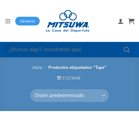
Saltar
al
contenido
Llámanos
Buscar
por:
Inicio
/
Productos etiquetados “Tape”
FILTRAR