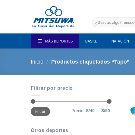
Saltar
al
contenido
Buscar
por:
MÁS DEPORTES
BASKET
NATACIÓN
Inicio
/
Productos etiquetados “Tapo”
Filtrar por precio
Precio
Precio
Precio:
S/40
—
S/50
Filtrar
mínimo
máximo
Otros deportes