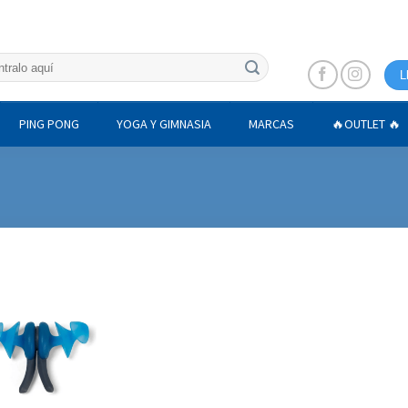
L
PING PONG
YOGA Y GIMNASIA
MARCAS
🔥OUTLET 🔥