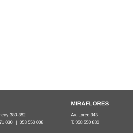
MIRAFLORES
ncay 380-382
Av. Larco 343
71 030
|
958 559 098
T.
958 559 889