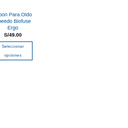
pon Para Oido
eedo Biofuse
Ergo
S/
49.00
Seleccionar
opciones
Este
producto
tiene
múltiples
variantes.
Las
opciones
se