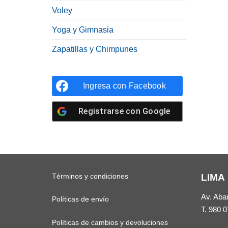
Voley
Yoga y Gimnasia
Zapatillas y Chimpunes
Ingresa con
Facebook
Registrarse con
Google
Términos y condiciones
LIMA
Av. Aba
Políticas de envío
T.
980 0
Políticas de cambios y devoluciones