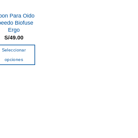
pon Para Oido
eedo Biofuse
Ergo
S/
49.00
Seleccionar
opciones
Este
producto
tiene
múltiples
variantes.
Las
opciones
se