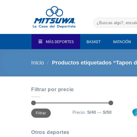
Saltar
al
contenido
Buscar
por:
MÁS DEPORTES
BASKET
NATACIÓN
Inicio
/
Productos etiquetados “Tapon d
Filtrar por precio
Precio
Precio
Precio:
S/40
—
S/50
Filtrar
mínimo
máximo
Otros deportes