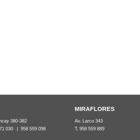
MIRAFLORES
ncay 380-382
Av. Larco 343
71 030
|
958 559 098
T.
958 559 889