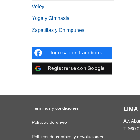
Voley
Yoga y Gimnasia
Zapatillas y Chimpunes
Ingresa con
Facebook
Registrarse con
Google
Términos y condiciones
LIMA
Av. Aba
Políticas de envío
T.
980 0
Políticas de cambios y devoluciones