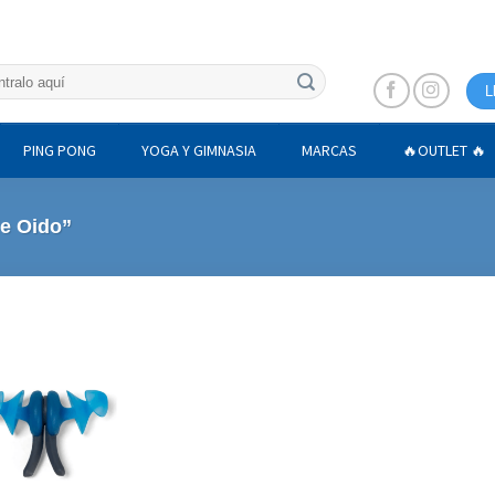
L
PING PONG
YOGA Y GIMNASIA
MARCAS
🔥OUTLET 🔥
e Oido”