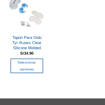
Tapon Para Oido
Tyr #Lears Clear
Silicone Molded
S/
34.90
Seleccionar
opciones
Este
producto
tiene
múltiples
variantes.