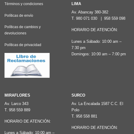
Las
LIMA
Términos y condiciones
opciones
Av. Abancay 380-382
Políticas de envío
T.
980 071 030
|
958 559 098
se
pueden
Políticas de cambios y
HORARIO DE ATENCIÓN:
devoluciones
elegir
Lunes a Sábado: 10:00 am –
en
Políticas de privacidad
7:30 pm
la
Domingos: 10:00 am – 7:00 pm
página
de
producto
MIRAFLORES
SURCO
Av. Larco 343
Av. La Encalada 1587 C.C. El
T.
958 559 889
Polo
T.
958 558 881
HORARIO DE ATENCIÓN:
HORARIO DE ATENCIÓN:
Lunes a Sábado: 10:00 am –