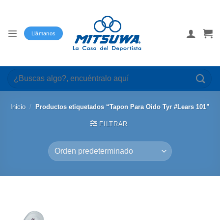
Saltar
al
contenido
Llámanos
Buscar
por:
Inicio
/
Productos etiquetados “Tapon Para Oido Tyr #Lears 101”
FILTRAR