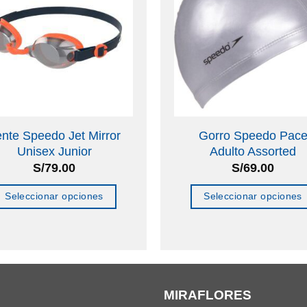
nte Speedo Jet Mirror
Gorro Speedo Pac
Unisex Junior
Adulto Assorted
S/
79.00
S/
69.00
Seleccionar opciones
Seleccionar opciones
Este
Este
producto
producto
tiene
tiene
múltiples
múltiples
MIRAFLORES
variantes.
variantes.