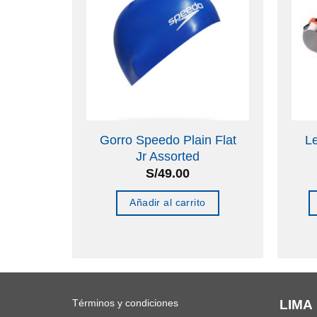
cion
Gorro Speedo Plain Flat
Le
Woman
Jr Assorted
S/
49.00
nes
Añadir al carrito
to
les
Términos y condiciones
LIMA
tes.