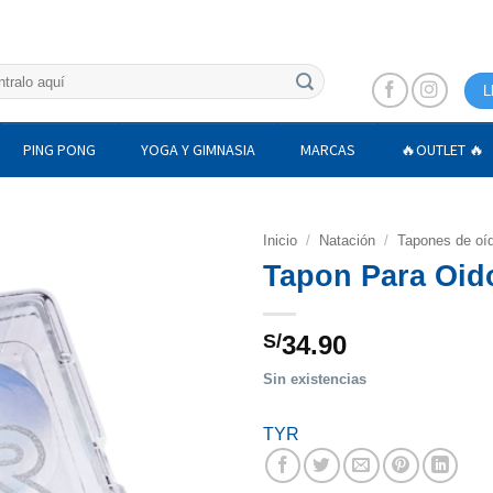
L
PING PONG
YOGA Y GIMNASIA
MARCAS
🔥OUTLET 🔥
Inicio
/
Natación
/
Tapones de oí
Tapon Para Oido
S/
34.90
Sin existencias
TYR