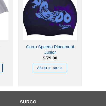
e
Gorro Speedo Placement
Junior
S/
79.00
Añadir al carrito
SURCO